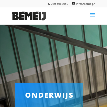
020 5062050
info@bemeij.nl
ONDERWIJS