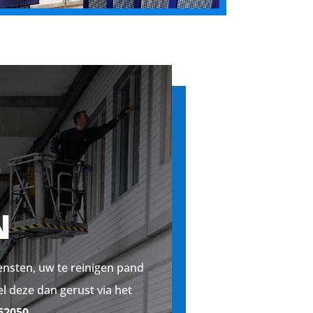
T
N
ensten, uw te reinigen pand
el deze dan gerust via het
62050.