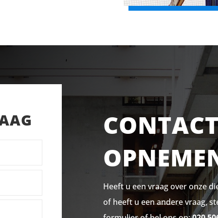
CONTAC
RAAG
OPNEME
Heeft u een vraag over onze di
of heeft u een andere vraag, st
formulier of bel ons op:
020 50