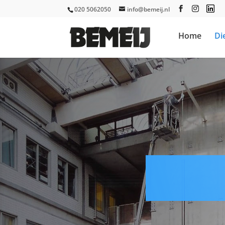
020 5062050
info@bemeij.nl
Home
Di