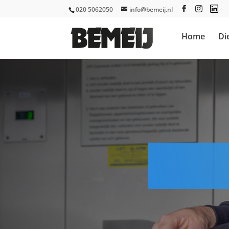
020 5062050
info@bemeij.nl
Home
Di