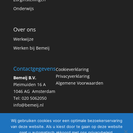
Onderwijs
Over ons
Werkwijze
Werken bij Bemeij
Contactgegevens
Cookieverklaring
Privacyverklaring
Bemeij B.V.
Algemene Voorwaarden
Pleimuiden 16 A
1046 AG Amsterdam
Tel: 020 5062050
info@bemeij.nl
Wij gebruiken cookies voor een optimale bezoekerservaring
van deze website. Als u kiest door te gaan op deze website
gaat u automatisch akkoord met ons privacybeleid.