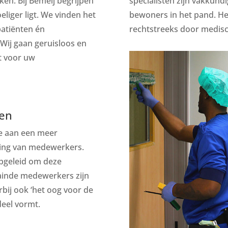
n. Bij Bemeij begrijpen
specialisten zijn vakkund
liger ligt. We vinden het
bewoners in het pand. Het
patiënten én
rechtstreeks door medisc
Wij gaan geruisloos en
t voor uw
den
te aan een meer
aling van medewerkers.
opgeleid om deze
ainde medewerkers zijn
rbij ook ‘het oog voor de
eel vormt.