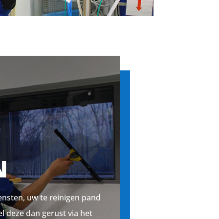
T
N
ensten, uw te reinigen pand
el deze dan gerust via het