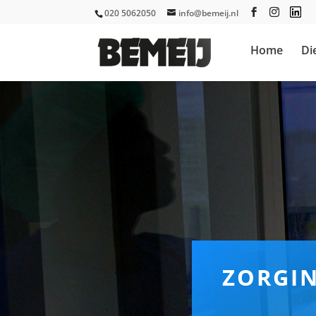
020 5062050
info@bemeij.nl
Home
Di
ZORGI