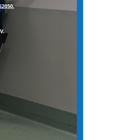
62050.
V.